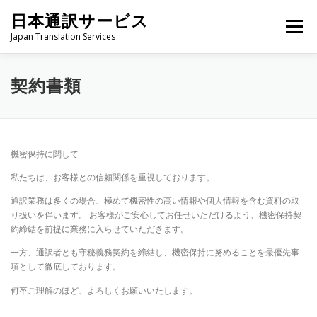
コ
日本通訳サービス
ン
メニュー
テ
Japan Translation Services
ン
ツ
へ
HOME
サービス内容
当日までの流れ
契約書類
ス
キ
ッ
プ
よくいただくご質問
お問い合わせ
機密保持に関して
私たちは、お客様との信頼関係を重視しております。
通訳業務は多くの場合、極めて機密性の高い情報や個人情報を含む資料の取
り扱いを伴います。 お客様がご安心してお任せいただけるよう、機密保持契
約締結を前提に業務に入らせていただきます。
一方、通訳者とも守秘義務契約を締結し、機密保持に努めることを最優先事
項として徹底しております。
何卒ご理解のほど、よろしくお願いいたします。