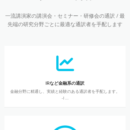
一流講演家の講演会・セミナー・研修会の通訳 / 最
先端の研究分野ごとに最適な通訳者を手配します
IR
な
ど
金
融
系
IRなど金融系の通訳
の
金融分野に精通し、実績と経験のある通訳者を手配します。
通
-I …
訳
情
報