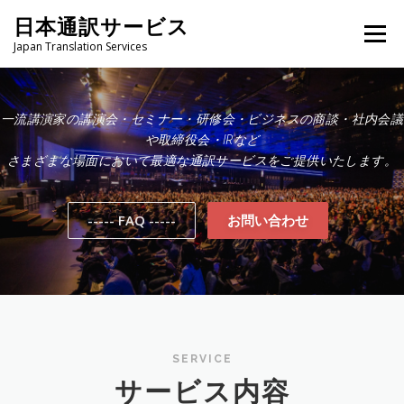
コ
日本通訳サービス
ン
メニュー
テ
Japan Translation Services
ン
ツ
へ
HOME
サービス内容
当日までの流れ
ス
一流講演家の講演会・セミナー・研修会・ビジネスの商談・社内会議
キ
や取締役会・IRなど
ッ
さまざまな場面において最適な通訳サービスをご提供いたします。
プ
よくいただくご質問
お問い合わせ
----- FAQ -----
お問い合わせ
SERVICE
サービス内容