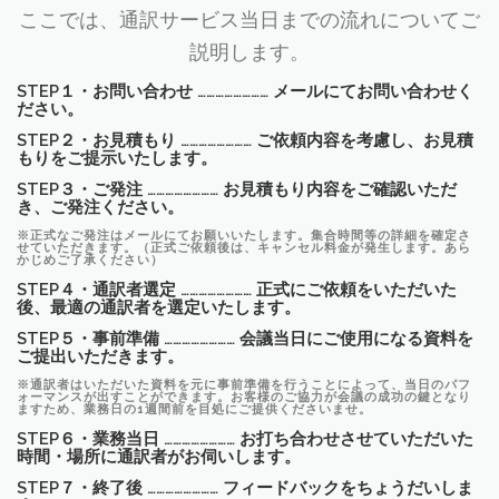
ここでは、通訳サービス当日までの流れについてご
説明します。
STEP１・お問い合わせ …………………… メールにてお問い合わせく
ださい。
STEP２・お見積もり …………………… ご依頼内容を考慮し、お見積
もりをご提示いたします。
STEP３・ご発注 …………………… お見積もり内容をご確認いただ
き、ご発注ください。
※正式なご発注はメールにてお願いいたします。集合時間等の詳細を確定さ
せていただきます。（正式ご依頼後は、キャンセル料金が発生します。あら
かじめご了承ください）
STEP４・通訳者選定 …………………… 正式にご依頼をいただいた
後、最適の通訳者を選定いたします。
STEP５・事前準備 …………………… 会議当日にご使用になる資料を
ご提出いただきます。
※通訳者はいただいた資料を元に事前準備を行うことによって、当日のパフ
ォーマンスが出すことができます。お客様のご協力が会議の成功の鍵となり
ますため、業務日の1週間前を目処にご提供くださいませ。
STEP６・業務当日 …………………… お打ち合わせさせていただいた
時間・場所に通訳者がお伺いします。
STEP７・終了後 …………………… フィードバックをちょうだいしま