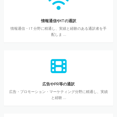
通
信
や
IT
情報通信やITの通訳
の
情報通信・IＴ分野に精通し、実績と経験のある通訳者を手
通
配しま …
訳
広
告
や
PR
等
の
広告やPR等の通訳
通
広告・プロモーション・マーケティング分野に精通し、実績
訳
と経験 …